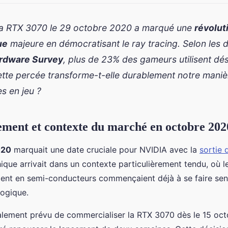
 la RTX 3070 le 29 octobre 2020 a marqué une
révolut
ue
majeure en démocratisant le ray tracing. Selon les d
rdware Survey
, plus de 23% des gameurs utilisent dé
ette percée transforme-t-elle durablement notre mani
s en jeu ?
ement et contexte du marché en octobre 202
020
marquait une date cruciale pour NVIDIA avec la
sortie 
ique arrivait dans un contexte particulièrement tendu, où l
ent en semi-conducteurs commençaient déjà à se faire sen
logique.
ialement prévu de commercialiser la RTX 3070 dès le 15 oc