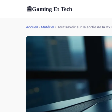
Gaming Et Tech
📰
Accueil
›
Matériel
›
Tout savoir sur la sortie de la r