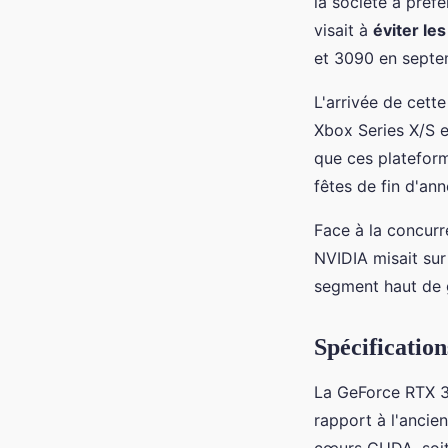
la société a préf
visait à
éviter le
et 3090 en septe
L'arrivée de cett
Xbox Series X/S 
que ces platefor
fêtes de fin d'ann
Face à la concur
NVIDIA misait sur
segment haut de
Spécificatio
La GeForce RTX 3
rapport à l'anci
cœurs CUDA, soit