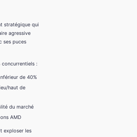
 stratégique qui
aire agressive
c ses puces
 concurrentiels :
inférieur de 40%
ieu/haut de
alité du marché
tions AMD
 exploser les