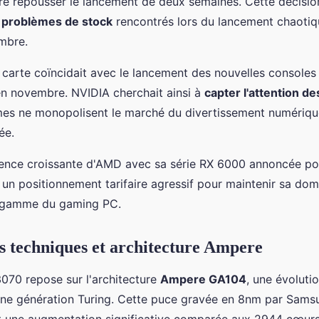
éré repousser le lancement de deux semaines. Cette décisio
s problèmes de stock
rencontrés lors du lancement chaoti
mbre.
e carte coïncidait avec le lancement des nouvelles consoles
en novembre. NVIDIA cherchait ainsi à
capter l'attention d
mes ne monopolisent le marché du divertissement numériqu
ée.
rence croissante d'AMD avec sa série RX 6000 annoncée po
 un positionnement tarifaire agressif pour maintenir sa domi
 gamme du gaming PC.
ns techniques et architecture Ampere
070 repose sur l'architecture
Ampere GA104
, une évoluti
enne génération Turing. Cette puce gravée en 8nm par Sams
 une augmentation significative comparée aux 2944 cœur