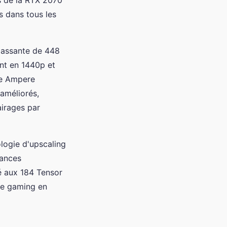
s dans tous les
passante de 448
nt en 1440p et
re Ampere
améliorés,
airages par
ologie d'upscaling
mances
é aux 184 Tensor
ce gaming en