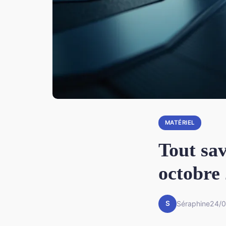
MATÉRIEL
Tout sav
octobre
S
Séraphine
24/0