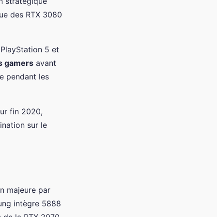
n stratégique
que des RTX 3080
 PlayStation 5 et
es gamers
avant
e pendant les
ur fin 2020,
nation sur le
on majeure par
ung intègre 5888
s de la RTX 2070