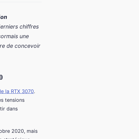
ion
erniers chiffres
sormais une
ère de concevoir
0
de la RTX 3070
.
es tensions
tir dans
tobre 2020, mais