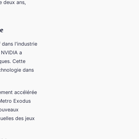
e deux ans,
ue
f
dans l'industrie
, NVIDIA a
ques. Cette
chnologie dans
ement accélérée
 Metro Exodus
nouveaux
tuelles des jeux