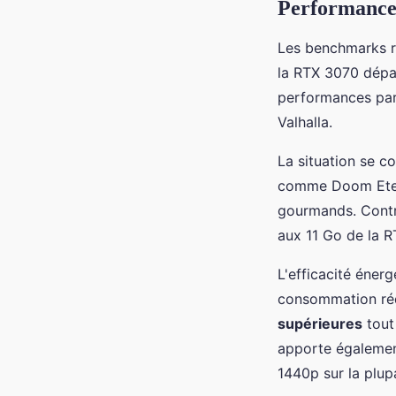
Performances
Les benchmarks r
la RTX 3070 dépas
performances par
Valhalla.
La situation se c
comme Doom Eterna
gourmands. Contro
aux 11 Go de la R
L'efficacité éner
consommation réd
supérieures
tout
apporte également
1440p sur la plup