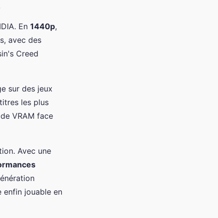
i
IDIA. En
1440p
,
s, avec des
in's Creed
ge sur des jeux
tres les plus
o de VRAM face
ation. Avec une
ormances
génération
 enfin jouable en