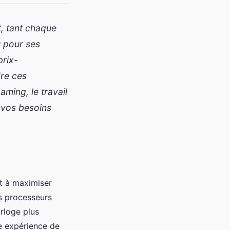
, tant chaque
u pour ses
prix-
re ces
aming, le travail
 vos besoins
nt à maximiser
es processeurs
orloge plus
ne expérience de