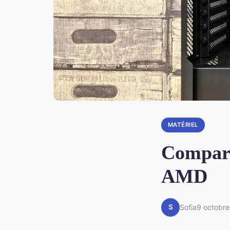
MATÉRIEL
Compara
AMD
S
Sofia
9 octobr