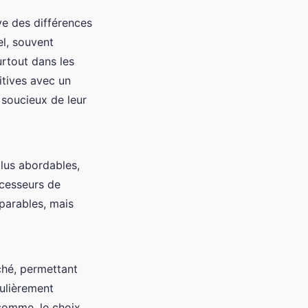
ve des différences
el, souvent
rtout dans les
tives avec un
s soucieux de leur
lus abordables,
ocesseurs de
parables, mais
ché, permettant
culièrement
 somme, le choix