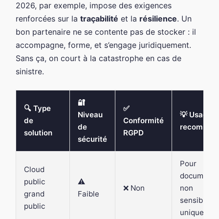
2026, par exemple, impose des exigences
renforcées sur la
traçabilité
et la
résilience
. Un
bon partenaire ne se contente pas de stocker : il
accompagne, forme, et s’engage juridiquement.
Sans ça, on court à la catastrophe en cas de
sinistre.
🔐
🔍 Type
✅
Niveau
💡 Usage
de
Conformité
de
recomman
solution
RGPD
sécurité
Pour
Cloud
documents
public
⚠️
❌ Non
non
grand
Faible
sensibles
public
uniquemen