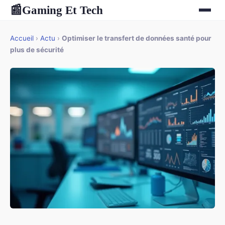
Gaming Et Tech
📰
Accueil
›
Actu
›
Optimiser le transfert de données santé pour
plus de sécurité