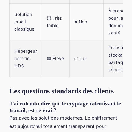
À proscrire
Solution
💥 Très
pour les
email
❌ Non
faible
données
classique
santé
Transfert,
Hébergeur
stockage e
certifié
🟢 Élevé
✅ Oui
partage
HDS
sécurisés
Les questions standards des clients
J'ai entendu dire que le cryptage ralentissait le
travail, est-ce vrai ?
Pas avec les solutions modernes. Le chiffrement
est aujourd’hui totalement transparent pour