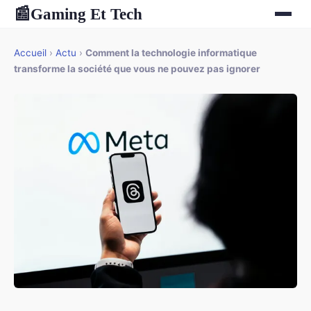
Gaming Et Tech
📰
Accueil
›
Actu
›
Comment la technologie informatique
transforme la société que vous ne pouvez pas ignorer