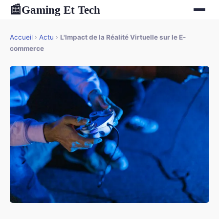
Gaming Et Tech
📰
Accueil
›
Actu
›
L'Impact de la Réalité Virtuelle sur le E-
commerce