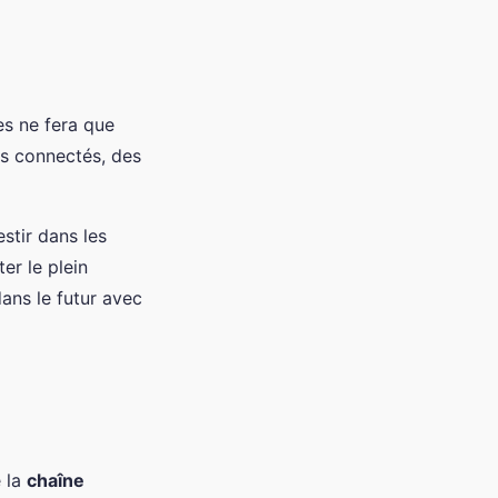
es ne fera que
ets connectés, des
estir dans les
er le plein
dans le futur avec
e la
chaîne