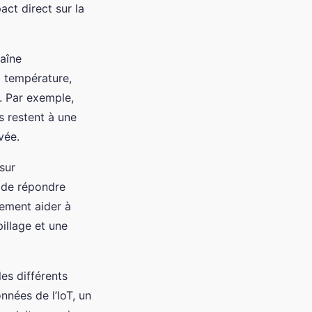
act direct sur la
haîne
a température,
t. Par exemple,
ts restent à une
vée.
sur
t de répondre
ement aider à
illage et une
les différents
nnées de l’IoT, un