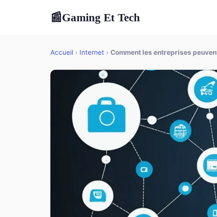
Gaming Et Tech
📰
Accueil
›
Internet
›
Comment les entreprises peuvent-e