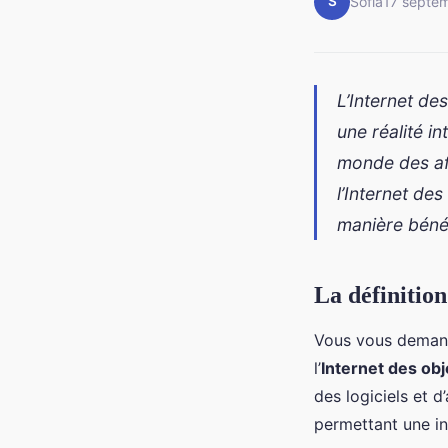
S
Sofia
17 septe
L’Internet de
une réalité i
monde des af
l’Internet de
manière béné
La définition
Vous vous demande
l’
Internet des obj
des logiciels et 
permettant une in