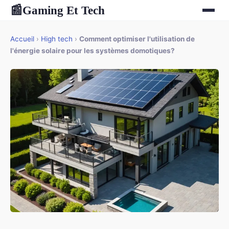
Gaming Et Tech
📰
Accueil
›
High tech
›
Comment optimiser l'utilisation de
l'énergie solaire pour les systèmes domotiques?