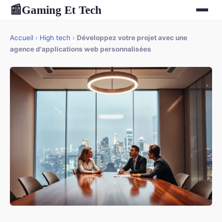
Gaming Et Tech
📰
Accueil
›
High tech
›
Développez votre projet avec une
agence d'applications web personnalisées